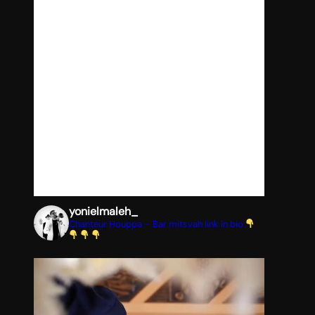
yonielmaleh_
Chanteur Houppa – Bar mitsvah
link in bio