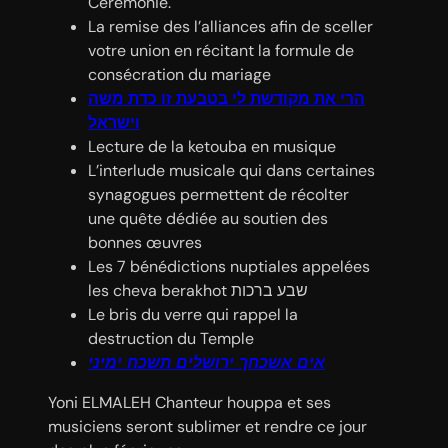
Cérémonie.
La remise des l’alliances afin de sceller
votre union en récitant la formule de
consécration du mariage
הרי את מקודשת לי בטבעת זו כדת משה
וישראל
Lecture de la ketouba en musique
L’interlude musicale qui dans certaines
synagogues permettent de récolter
une quête dédiée au soutien des
bonnes œuvres
Les 7 bénédictions nuptiales appelées
les cheva berakhot שבע ברכות
Le bris du verre qui rappel la
destruction du Temple
אים אשכחך ירושלים תשכח ימיני
Yoni ELMALEH Chanteur houppa et ses
musiciens seront sublimer et rendre ce jour